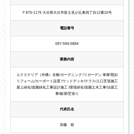
〒870-1176 大分県大分市富士見が丘東四丁目12番10号
電話番号
097-594-0884
業務内容
エクステリア（外構）全般/ガーデニング /リガーデン 車庫増設/
リフォーム/カーポート設置 /ウッドデッキ/テラス/人口芝張施工
屋上緑化/造園緑化工事設計施工 /環境緑化/造園土木工事/法面工
事/板塀/芝張り
代表氏名
加藤 稔