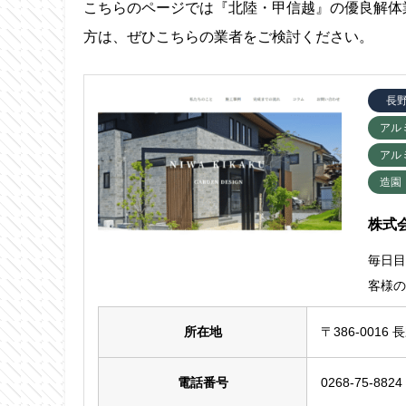
こちらのページでは『北陸・甲信越』の優良解体
方は、ぜひこちらの業者をご検討ください。
長
アル
アル
造園
株式
毎日
客様
所在地
〒386-0016
電話番号
0268-75-8824