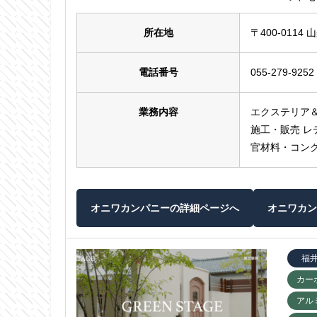
所在地
〒400-0114
電話番号
055-279-9252
業務内容
エクステリア＆
施工・販売 
官材料・コン
オニワカンパニーの詳細ページへ
オニワカン
福
カー
アル