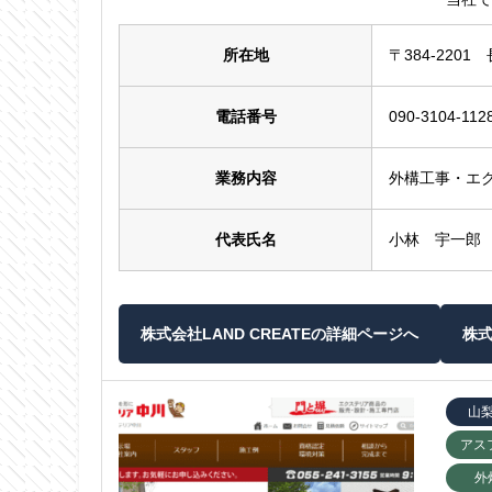
所在地
〒384-220
電話番号
090-3104-112
業務内容
外構工事・エ
代表氏名
小林 宇一郎
株式会社LAND CREATEの詳細ページへ
株式
山
アス
外