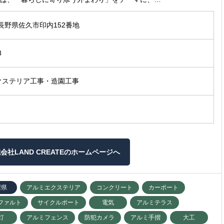
1 長野県佐久市印内152番地
8
クステリア工事・造園工事
会社LAND CREATEのホームページへ
梨県
アルミエクステリア
コンクリート
カーポート
ファルト
サイクルポート
電気
アルミテラス
灯
アルミフェンス
防犯カメラ
アルミ手摺
大工