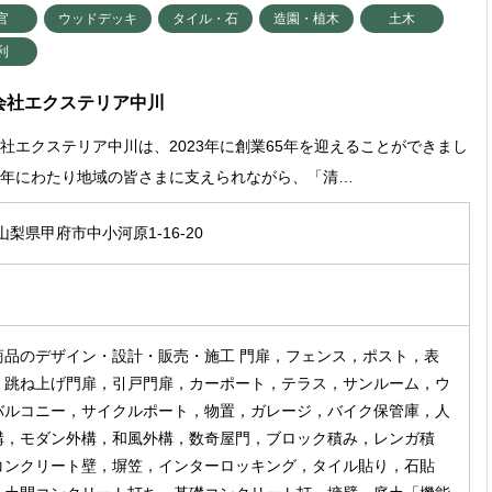
官
ウッドデッキ
タイル・石
造園・植木
土木
利
会社エクステリア中川
社エクステリア中川は、2023年に創業65年を迎えることができまし
長年にわたり地域の皆さまに支えられながら、「清…
 山梨県甲府市中小河原1-16-20
商品のデザイン・設計・販売・施工 門扉，フェンス，ポスト，表
，跳ね上げ門扉，引戸門扉，カーポート，テラス，サンルーム，ウ
バルコニー，サイクルポート，物置，ガレージ，バイク保管庫，人
構，モダン外構，和風外構，数奇屋門，ブロック積み，レンガ積
コンクリート壁，塀笠，インターロッキング，タイル貼り，石貼