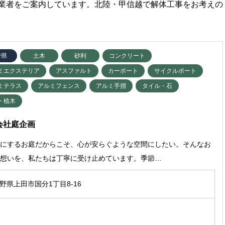
業者をご案内しています。北陸・甲信越で解体工事をお考えの
野県
土木
砂利
コンクリート
ミエクステリア
アスファルト
カーポート
サイクルポート
ミテラス
アルミフェンス
アルミ手摺
タイル・石
・植木
会社庭企画
目にするお庭だからこそ、心が安らぐような空間にしたい。そんなお
の想いを、私たちは丁寧に受け止めています。季節…
 長野県上田市国分1丁目8-16