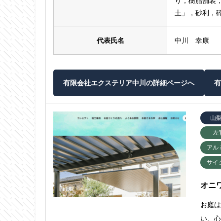
り，樹脂舗装
土」，砂利，
代表氏名
中川 幸康
有限会社エクステリア中川の詳細ページへ
有
山
左
アル
サイ
オニ
お庭
い、