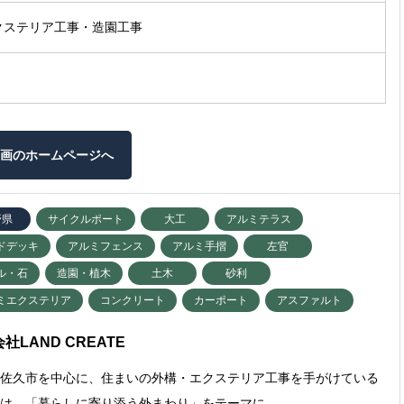
クステリア工事・造園工事
画のホームページへ
野県
サイクルポート
大工
アルミテラス
ドデッキ
アルミフェンス
アルミ手摺
左官
ル・石
造園・植木
土木
砂利
ミエクステリア
コンクリート
カーポート
アスファルト
社LAND CREATE
県佐久市を中心に、住まいの外構・エクステリア工事を手がけている
では、「暮らしに寄り添う外まわり」をテーマに、…