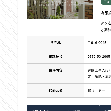
アル
有限
夢を
と調
所在地
〒916-004
電話番号
0778-53-2885
業務内容
造園工事の設
定・施肥・薬
代表氏名
根谷 勇一