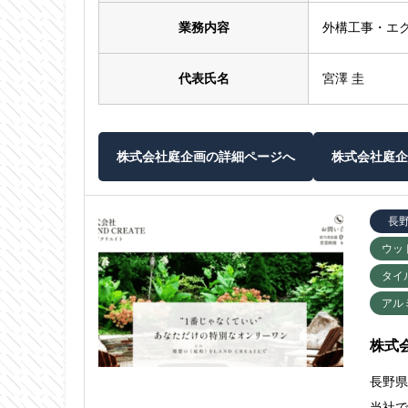
業務内容
外構工事・エ
代表氏名
宮澤 圭
株式会社庭企画の詳細ページへ
株式会社庭企
長
ウッ
タイ
アル
株式会
長野
当社