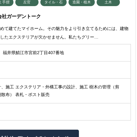
ミ手摺
左官
タイル・石
造園・植木
土木
会社ガーデントーク
込めて建てたマイホーム。その魅力をより引き立てるためには、建物
和したエクステリアが欠かせません。私たちグリー…
5 福井県鯖江市宮前2丁目407番地
計、施工 エクステリア・外構工事の設計、施工 樹木の管理（剪
剤散布） 表札・ポスト販売