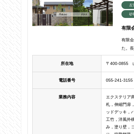
左
砂
有限
有限会
た。
所在地
〒400-0855
電話番号
055-241-3155
業務内容
エクステリア
札，伸縮門扉
ッドデッキ，
工竹，洋風外
み，塗り壁，