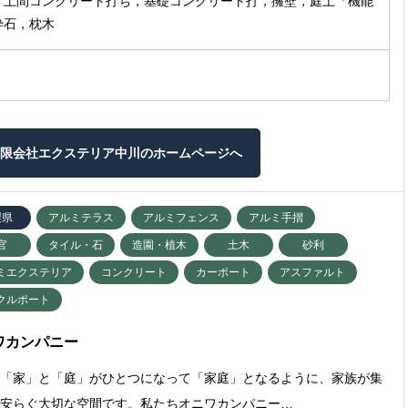
，土間コンクリート打ち，基礎コンクリート打，擁壁，庭土「機能
砕石，枕木
限会社エクステリア中川のホームページへ
梨県
アルミテラス
アルミフェンス
アルミ手摺
官
タイル・石
造園・植木
土木
砂利
ミエクステリア
コンクリート
カーポート
アスファルト
クルポート
ワカンパニー
は「家」と「庭」がひとつになって「家庭」となるように、家族が集
心安らぐ大切な空間です。私たちオニワカンパニー…