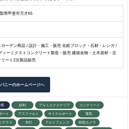
 山梨県甲斐市万才65
ガーデン商品 / 設計・施工・販売 化粧ブロック・石材・レンガ /
レディーミクストコンクリート製造・販売 建築金物・土木資材・左
クリート2次製品販売
パニーのホームページへ
井県
砂利
アルミエクステリア
コンクリート
ポート
アスファルト
サイクルポート
電気
ミテラス
外灯
アルミフェンス
防犯カメラ