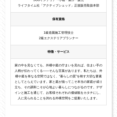
SGOインテリア・小物・製作・販売
ライフタイム社「アクティブシェッド」正規販売取扱本部
保有資格
1級造園施工管理技士
2級エクステリアプランナー
特徴・サービス
家の中を見なくても、外構や庭の佇まいを見れば、住まい手の
人柄が伝わってくる――そんな言葉があります。私たちは、外
構や庭を単なる空間ではなく、“暮らしの質”を映す大切な要素
としてとらえています。家と庭が揃ってこそ本当の家庭が成り
立ち、その調和こそが心地よい暮らしにつながるのです。デザ
インと施工を通じて、お客様それぞれの価値観をカタチにし、
人に見られることを誇れる外構空間をご提案いたします。