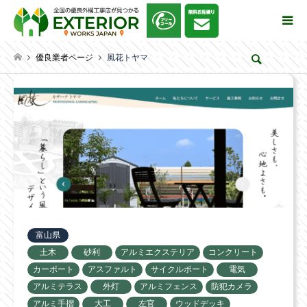
優良業者ページ
風花トヤマ
検索
富山県
土木
砂利
アルミエクステリア
コンクリート
カーポート
アスファルト
サイクルポート
電気
アルミテラス
外灯
アルミフェンス
防犯カメラ
アルミ手摺
大工
左官
ウッドデッキ