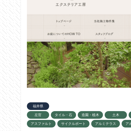
福井県
左官
タイル・石
造園・植木
土木
アスファルト
サイクルポート
アルミテラス
ア