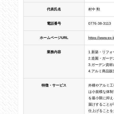
代表氏名
村中 勲
電話番号
0776-38-3113
ホームページURL
https://www.ex-
業務内容
1.新築・リフ
2.造園・ガー
3.ガーデン資材
​4.アルミ商品
特徴・サービス
外構やアルミ工
は小規模な体制
を最小限に抑え
届けすることが
仕上げることを