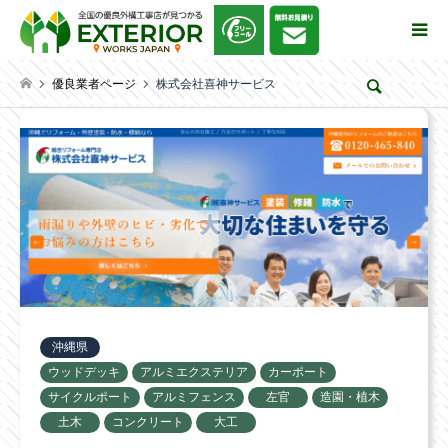
優良業者ページ
株式会社喜神サービス
検索
沖縄県
ウッドデッキ
アルミエクステリア
カーポート
サイクルポート
アルミフェンス
左官
造園・植木
土木
コンクリート
大工