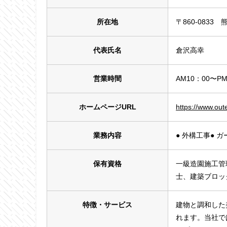
所在地
〒860-0833
代表氏名
倉沢高幸
営業時間
AM10：00〜PM
ホームページURL
https://www.outer
業務内容
● 外構工事● 
保有資格
一級造園施工管
士、建築ブロッ
特徴・サービス
建物と調和した
れます。当社で