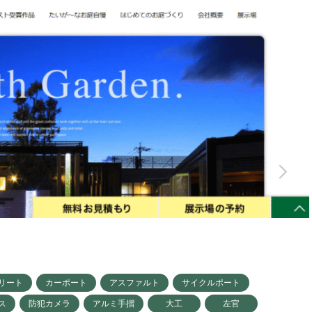
リート
カーポート
アスファルト
サイクルポート
ス
防犯カメラ
アルミ手摺
大工
左官