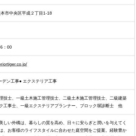
 熊本市中央区平成２丁目1-18
6：00
iortiger.co.jp/
ガーデン工事● エクステリア工事
理技士、一級土木施工管理技士、二級土木施工管理技士、二級建築
ク工事士、一級エクステリアプランナー、ブロック塀診断士 他
美しい外構は、暮らしの質を高め、日々に安らぎと潤いを与えてく
は、お客様のライフスタイルに合わせた庭空間をご提案。経験豊か