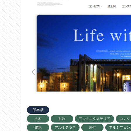
熊本県
土木
砂利
アルミエクステリア
コンク
電気
アルミテラス
外灯
アルミフェン