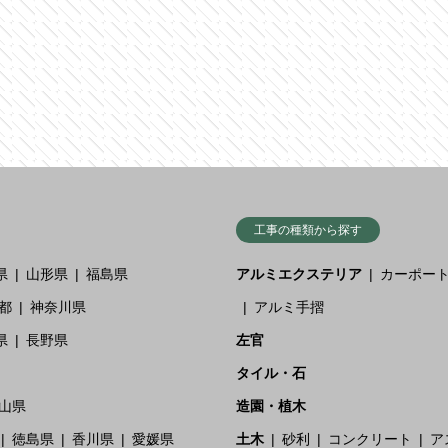
工事の種類から探す
県
山形県
福島県
アルミエクステリア
カーポー
都
神奈川県
アルミ手摺
県
長野県
左官
タイル・石
山県
造園・植木
徳島県
香川県
愛媛県
土木
砂利
コンクリート
ア