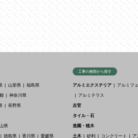
工事の種類から探す
県
山形県
福島県
アルミエクステリア
アルミフ
都
神奈川県
アルミテラス
県
長野県
左官
タイル・石
山県
造園・植木
徳島県
香川県
愛媛県
土木
砂利
コンクリート
ア