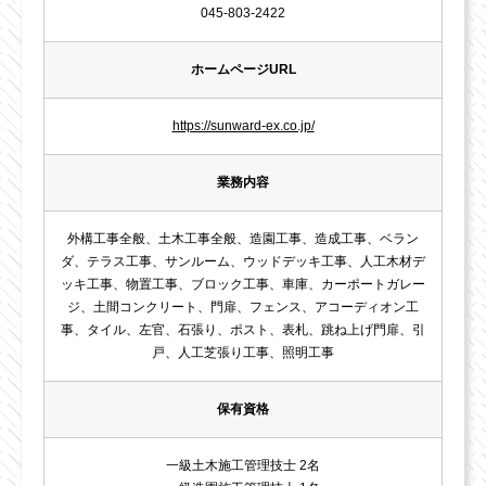
045-803-2422
ホームページURL
https://sunward-ex.co.jp/
業務内容
外構工事全般、土木工事全般、造園工事、造成工事、ベラン
ダ、テラス工事、サンルーム、ウッドデッキ工事、人工木材デ
ッキ工事、物置工事、ブロック工事、車庫、カーポートガレー
ジ、土間コンクリート、門扉、フェンス、アコーディオン工
事、タイル、左官、石張り、ポスト、表札、跳ね上げ門扉、引
戸、人工芝張り工事、照明工事
保有資格
一級土木施工管理技士 2名