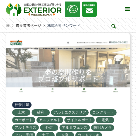
優良業者ページ
株式会社サンワード
検索
神奈川県
土木
砂利
アルミエクステリア
コンクリート
カーポート
アスファルト
サイクルポート
電気
アルミテラス
外灯
アルミフェンス
防犯カメラ
アルミ手摺
大工
左官
ウッドデッキ