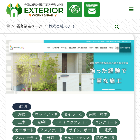
優良業者ページ
株式会社ミナミ
検索
山口県
左官
ウッドデッキ
タイル・石
造園・植木
土木
砂利
アルミエクステリア
コンクリート
カーポート
アスファルト
サイクルポート
電気
アルミテラス
外灯
アルミフェンス
防犯カメラ